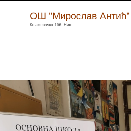
Skip
to
ОШ "Мирослав Антић"
content
Књажевачка 156, Ниш