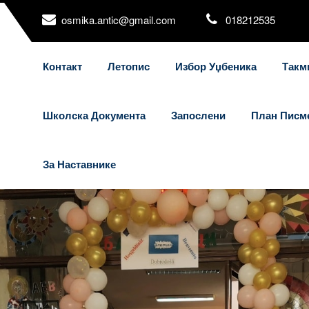
osmika.antic@gmail.com
018212535
Контакт
Летопис
Избор Уџбеника
Такм
Школска Документа
Запослени
План Писм
За Наставнике