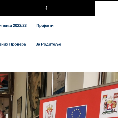
ичења 2022/23
Пројекти
ених Провера
За Родитеље