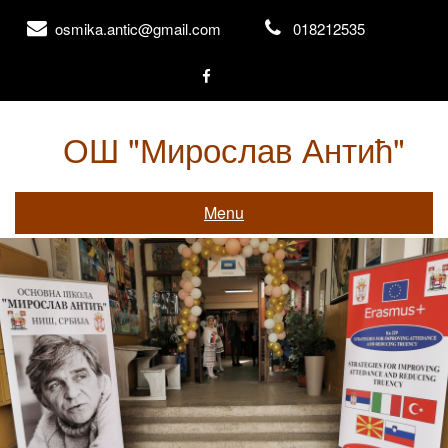
Skip
osmika.antic@gmail.com
018212535
to
content
ОШ "Мирослав Антић"
Књажевачка 156, Ниш
Menu