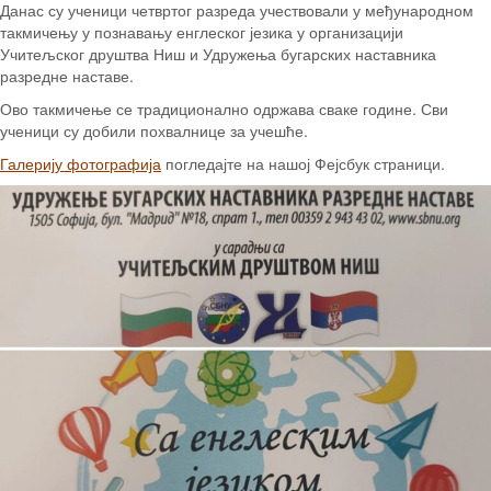
Данас су ученици четвртог разреда учествовали у међународном
такмичењу у познавању енглеског језика у организацији
Учитељског друштва Ниш и Удружења бугарских наставника
разредне наставе.
Ово такмичење се традиционално одржава сваке године. Сви
ученици су добили похвалнице за учешће.
Галерију фотографија
погледајте на нашој Фејсбук страници.