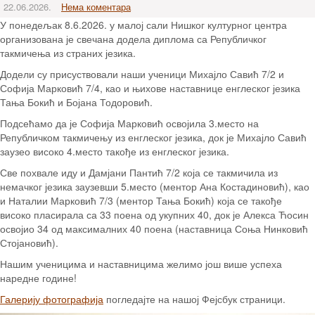
22.06.2026.
Нема коментара
У понедељак 8.6.2026. у малој сали Нишког културног центра
организована је свечана додела диплома са Републичког
такмичења из страних језика.
Додели су присуствовали наши ученици Михајло Савић 7/2 и
Софија Марковић 7/4, као и њихове наставнице енглеског језика
Тања Бокић и Бојана Тодоровић.
Подсећамо да је Софија Марковић освојила 3.место на
Републичком такмичењу из енглеског језика, док је Михајло Савић
заузео високо 4.место такође из енглеског језика.
Све похвале иду и Дамјани Пантић 7/2 која се такмичила из
немачког језика заузевши 5.место (ментор Ана Костадиновић), као
и Наталии Марковић 7/3 (ментор Тања Бокић) која се такође
високо пласирала са 33 поена од укупних 40, док је Алекса Ћосин
освојио 34 од максималних 40 поена (наставница Соња Нинковић
Стојановић).
Нашим ученицима и наставницима желимо још више успеха
наредне године!
Галерију фотографија
погледајте на нашој Фејсбук страници.