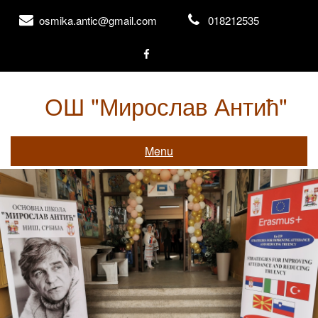
Skip
osmika.antic@gmail.com
018212535
to
content
ОШ "Мирослав Антић"
Књажевачка 156, Ниш
Menu