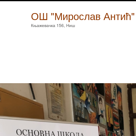
Skip
to
ОШ "Мирослав Антић"
content
Књажевачка 156, Ниш