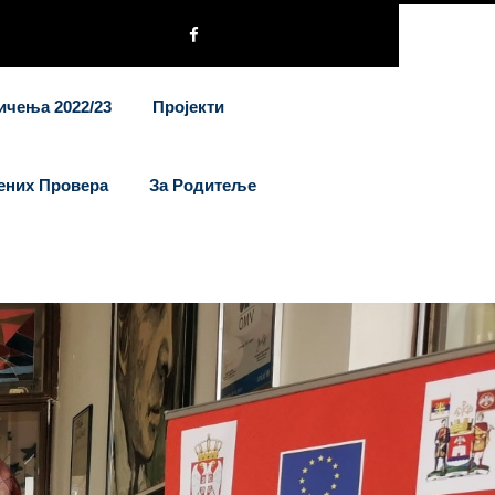
ичења 2022/23
Пројекти
ених Провера
За Родитеље