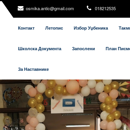
osmika.antic@gmail.com
018212535
Контакт
Летопис
Избор Уџбеника
Такм
Школска Документа
Запослени
План Писм
За Наставнике