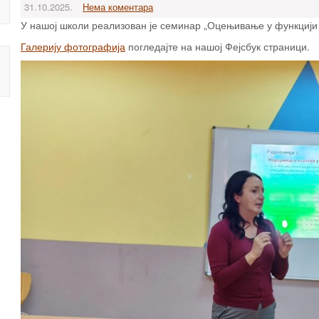
31.10.2025.
Нема коментара
У нашој школи реализован је семинар „Оцењивање у функцији
Галерију фотографија
погледајте на нашој Фејсбук страници.