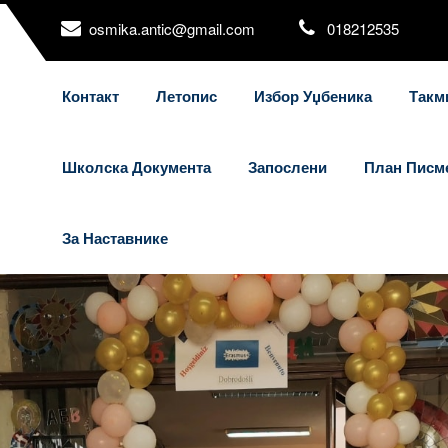
osmika.antic@gmail.com
018212535
Контакт
Летопис
Избор Уџбеника
Такм
Школска Документа
Запослени
План Писм
За Наставнике