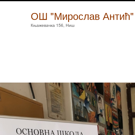
Skip
to
ОШ "Мирослав Антић"
content
Књажевачка 156, Ниш