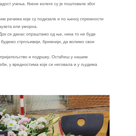
радост учења. Њене колеге су је поштовале због
.
ним речима које су подизале и по њеној спремности
аузета или уморна.
Док се данас опраштамо од ње, нека то не буде
 будемо стрпљивији, брижнији, да волимо свои
за пријатељство и подршку. Остаћеш у нашим
еби, у вредностима које си неговала и у људима