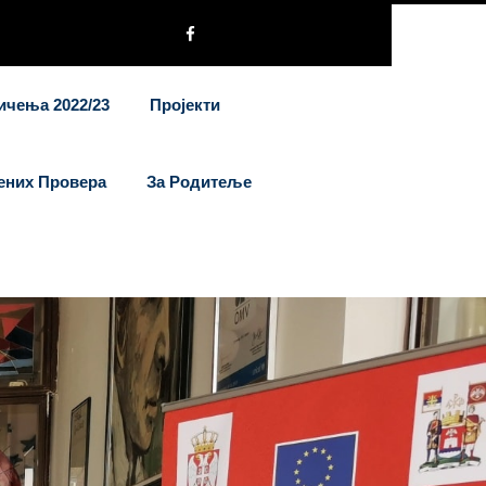
ичења 2022/23
Пројекти
ених Провера
За Родитеље