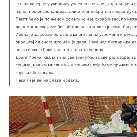
је волели јер је у учионицу уносила светлост, стрпљење и 
њеног професионализма, али и због доброте и ведрог духа
Памтићемо је по њеном осмеху који је охрабривао, по неж
да помогне свакоме,без обзира на то колико је сама била з
Ирена је за собом оставила много лепих успомена и дела. 
опроштај од онога што нам је дала. Нека нас инспирише да
позив и своје ђаке као што је она то чинила.
Драга Ирена, хвала ти за све тренутке, за све разговоре, 
срцима, нашим мислима – у причама које ћемо причати о т
које си обликовала.
Нека ти је вечна слава и хвала.