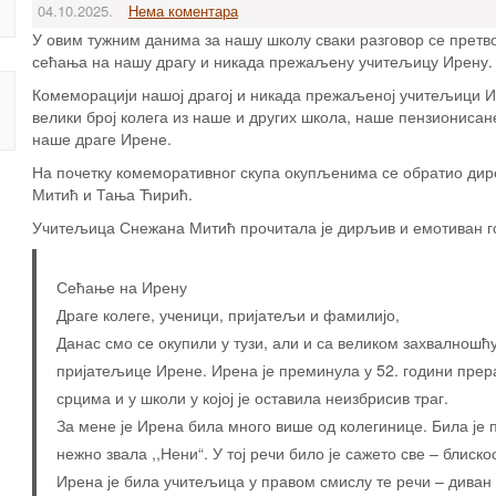
04.10.2025.
Нема коментара
У овим тужним данима за нашу школу сваки разговор се претво
сећања на нашу драгу и никада прежаљену учитељицу Ирену.
Комеморацији нашој драгој и никада прежаљеној учитељици И
велики број колега из наше и других школа, наше пензионисан
наше драге Ирене.
На почетку комеморативног скупа окупљенима се обратио ди
Митић и Тања Ћирић.
Учитељица Снежана Митић прочитала је дирљив и емотиван г
Сећање на Ирену
Драге колеге, ученици, пријатељи и фамилијо,
Данас смо се окупили у тузи, али и са великом захвалношћ
пријатељице Ирене. Ирена је преминула у 52. години прер
срцима и у школи у којој је оставила неизбрисив траг.
За мене је Ирена била много више од колегинице. Била је 
нежно звала ,,Нени“. У тој речи било је сажето све – блиск
Ирена је била учитељица у правом смислу те речи – диван 