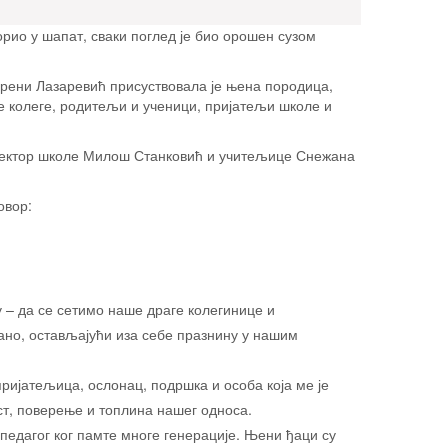
рио у шапат, сваки поглед је био орошен сузом
рени Лазаревић присуствовала је њена породица,
е колеге, родитељи и ученици, пријатељи школе и
ректор школе Милош Станковић и учитељице Снежана
овор:
у – да се сетимо наше драге колегинице и
ано, остављајући иза себе празнину у нашим
пријатељица, ослонац, подршка и особа која ме је
ост, поверење и топлина нашег односа.
педагог ког памте многе генерације. Њени ђаци су