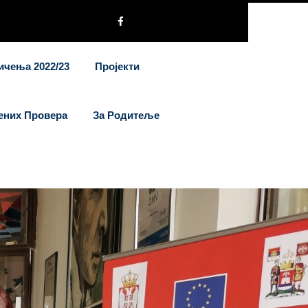
ичења 2022/23
Пројекти
ених Провера
За Родитеље