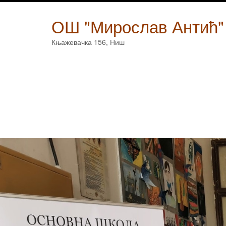
Skip
to
ОШ "Мирослав Антић"
content
Књажевачка 156, Ниш