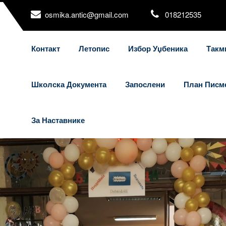
osmika.antic@gmail.com
018212535
Контакт
Летопис
Избор Уџбеника
Такм
Школска Документа
Запослени
План Писм
За Наставнике