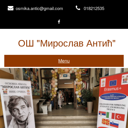
Skip
osmika.antic@gmail.com
018212535
to
content
ОШ "Мирослав Антић"
Књажевачка 156, Ниш
Menu