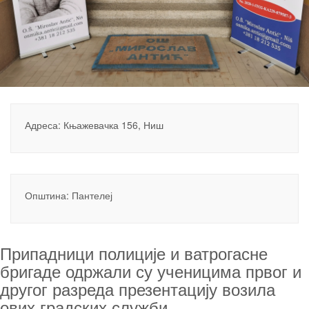
Адреса: Књажевачка 156, Ниш
Општина: Пантелеј
Припадници полиције и ватрогасне
бригаде одржали су ученицима првог и
другог разреда презентацију возила
ових градских служби.