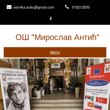
Skip
osmika.antic@gmail.com
018212535
to
content
ОШ "Мирослав Антић"
Књажевачка 156, Ниш
Menu