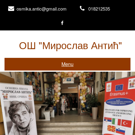
Skip
osmika.antic@gmail.com
018212535
to
content
ОШ "Мирослав Антић"
Књажевачка 156, Ниш
Menu