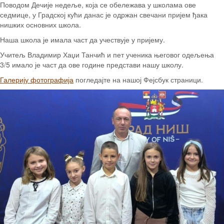
Поводом Дечије недеље, која се обележава у школама ове
седмице, у Градској кући данас је одржан свечани пријем ђака
нишких основних школа.
Наша школа је имала част да
учествује у пријему.
Учитељ Владимир Хаџи Танчић и пет ученика његовог одељења
3/5 имало је част да ове године представи нашу школу.
Галерију фотографија
погледајте на нашој Фејсбук страници.