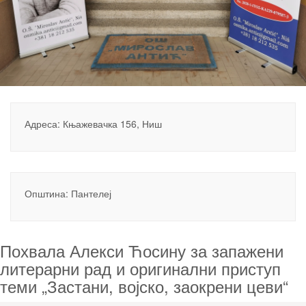
Адреса: Књажевачка 156, Ниш
Општина: Пантелеј
Похвала Алекси Ћосину за запажени
литерарни рад и оригинални приступ
теми „Застани, војско, заокрени цеви“