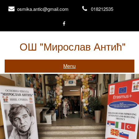
Skip
osmika.antic@gmail.com
018212535
to
content
ОШ "Мирослав Антић"
Књажевачка 156, Ниш
Menu