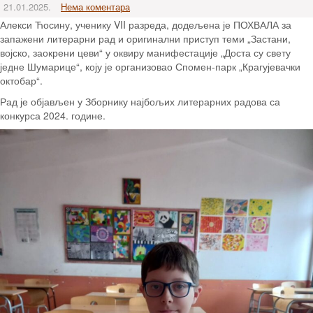
21.01.2025.
Нема коментара
Алекси Ћосину, ученику VII разреда, додељена је ПОХВАЛА за
запажени литерарни рад и оригинални приступ теми „Застани,
војско, заокрени цеви“ у оквиру манифестације „Доста су свету
једне Шумарице“, коју је организовао Спомен-парк „Крагујевачки
октобар“.
Рад је објављен у Зборнику најбољих литерарних радова са
конкурса 2024. године.