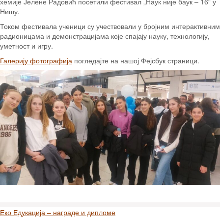
хемије Јелене Радовић посетили фестивал „Наук није баук – 16“ у
Нишу.
Током фестивала ученици су учествовали у бројним интерактивним
радионицама и демонстрацијама које спајају науку, технологију,
уметност и игру.
Галерију фотографија
погледајте на нашој Фејсбук страници.
Кретање
Еко Едукација – награде и дипломе