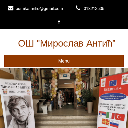
Skip
osmika.antic@gmail.com
018212535
to
content
ОШ "Мирослав Антић"
Књажевачка 156, Ниш
Menu