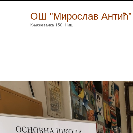
Skip
to
ОШ "Мирослав Антић"
content
Књажевачка 156, Ниш