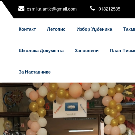
osmika.antic@gmail.com
018212535
Контакт
Летопис
Избор Уџбеника
Такм
Школска Документа
Запослени
План Писм
За Наставнике