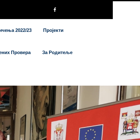
ичења 2022/23
Пројекти
ених Провера
За Родитеље