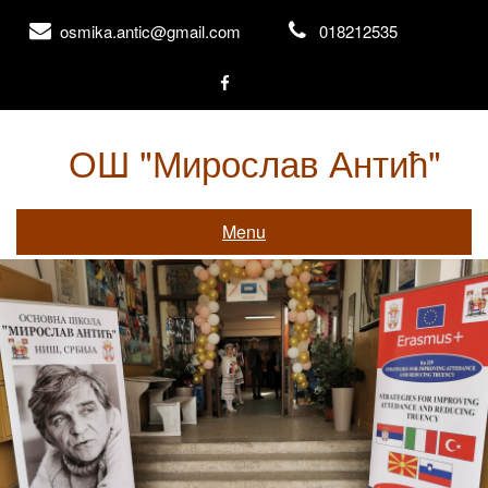
Skip
osmika.antic@gmail.com
018212535
to
content
ОШ "Мирослав Антић"
Књажевачка 156, Ниш
Menu