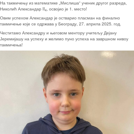
На такмичењу из математике „Мислиша“ ученик другог разреда,
Николић Александар II
, освојио је 1. место!
4
Овим успехом Александар је остварио пласман на финално
такмичење које се одржава у Београду, 27. априла 2025. год.
Честитамо Александру и његовом ментору учитељу Дејану
Јеремијашу на успеху и желимо пуно успеха на завршном нивоу
такмичења!