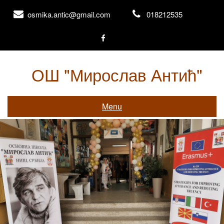
Skip
osmika.antic@gmail.com
018212535
to
content
ОШ "Мирослав Антић"
Књажевачка 156, Ниш
Menu